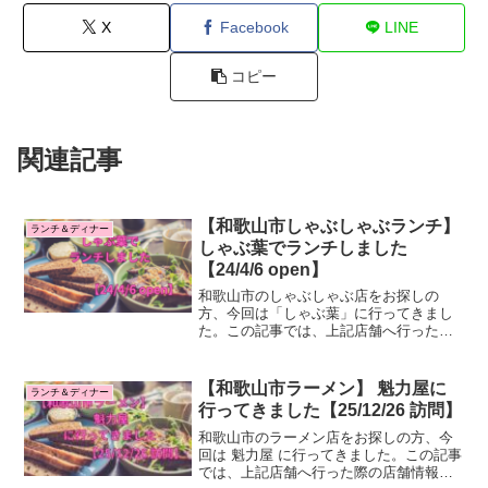
X
Facebook
LINE
コピー
関連記事
【和歌山市しゃぶしゃぶランチ】
ランチ＆ディナー
しゃぶ葉でランチしました
【24/4/6 open】
和歌山市のしゃぶしゃぶ店をお探しの
方、今回は「しゃぶ葉」に行ってきまし
た。この記事では、上記店舗へ行った際
の店舗情報・感想をご紹介します。はじ
めに：和歌山市のランチ、ディナーを検
討している皆様へ私のブログでは和歌山
【和歌山市ラーメン】 魁力屋に
ランチ＆ディナー
市のランチ、ディナーに実際...
行ってきました【25/12/26 訪問】
和歌山市のラーメン店をお探しの方、今
回は 魁力屋 に行ってきました。この記事
では、上記店舗へ行った際の店舗情報・