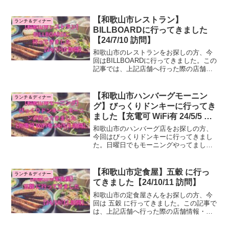
感想をご紹介します。はじめに：和歌山
市のランチ、ディナーを検討している皆
様へ私のブログでは和歌山市のランチ、
【和歌山市レストラン】
ランチ＆ディナー
ディナーに実際に行っ...
BILLBOARDに行ってきました
【24/7/10 訪問】
和歌山市のレストランをお探しの方、今
回はBILLBOARDに行ってきました。この
記事では、上記店舗へ行った際の店舗情
報・感想をご紹介します。はじめに：和
歌山市のランチ、ディナーを検討してい
る皆様へ私のブログでは和歌山市のラン
【和歌山市ハンバーグモーニン
ランチ＆ディナー
チ、ディナーに実...
グ】びっくりドンキーに行ってき
ました【充電可 WiFi有 24/5/5 訪
問】
和歌山市のハンバーグ店をお探しの方、
今回はびっくりドンキーに行ってきまし
た。日曜日でもモーニングやってまし
た！！この記事では、上記店舗へ行った
際の店舗情報・感想をご紹介します。は
じめに：和歌山市のランチ、ディナーを
【和歌山市定食屋】五穀 に行っ
ランチ＆ディナー
検討している皆様へ私のブロ...
てきました【24/10/11 訪問】
和歌山市の定食屋さんをお探しの方、今
回は 五穀 に行ってきました。この記事で
は、上記店舗へ行った際の店舗情報・感
想をご紹介します。はじめに：和歌山市
のランチ、ディナーを検討している皆様