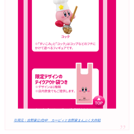
引用元：吉野家公式HP カービィと吉野家まんぷく大作戦