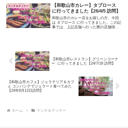
へ私のブログでは和歌山市のランチ、デ
【和歌山市カレー】タプロース
ランチ＆ディナー
ィナーに実際に行って...
に行ってきました【26/4/5 訪問】
和歌山市のカレー店をお探しの方、今回
は タプロース に行ってきました。この記
事では、上記店舗へ行った際の店舗情
報・感想をご紹介します。はじめに：和
歌山市のランチ、ディナーを検討してい
る皆様へ私のブログでは和歌山市のラン
チ、ディナーに実際に行...
【和歌山市レストラン】グリーンコーナ
ー に行ってきました【24/7/18 訪問】
【和歌山市カフェ】ジェラテリア＆カフ
ェ コンパンナでジェラート食べてみた
【24年8月12日訪問】
ホーム
ランチ＆ディナー