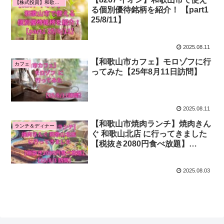
【株式投資】和歌山市で使える個別優待銘柄！
る個別優待銘柄を紹介！ 【part1
25/8/11】
2025.08.11
【和歌山市カフェ】モロゾフに行
カフェ
ってみた【25年8月11日訪問】
2025.08.11
【和歌山市焼肉ランチ】焼肉きん
ランチ＆ディナー
ぐ 和歌山北店 に行ってきました
【税抜き2080円食べ放題】
【25/8/3 訪問】
2025.08.03