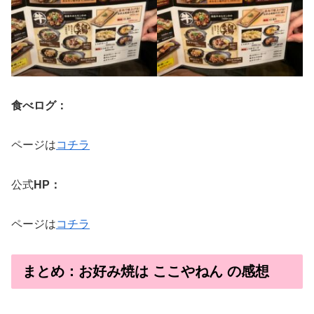
食べログ：
ページは
コチラ
公式
HP：
ページは
コチラ
まとめ：お好み焼は ここやねん の感想