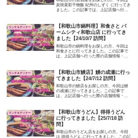
炭焼菜彩干物飯 紀州のしずく に行ってき
ました。この記事では、上記店舗へ行っ
た際の店舗情報・感想をご紹介します。
はじめに：和歌山市のランチ、ディナー
を検討している皆様へ私のブログでは和
【和歌山市鍋料理】和食さと パ
ランチ＆ディナー
歌山市のランチ、デ...
ームシティ和歌山店 に行ってき
ました【24/10/7 訪問】
和歌山市の鍋料理をお探しの方、今回は
和食さとに行ってきました。この記事で
は、上記店舗へ行った際の店舗情報・感
想をご紹介します。はじめに：和歌山市
のランチ、ディナーを検討している皆様
へ私のブログでは和歌山市のランチ、デ
【和歌山市鰻店】鰻の成瀬に行っ
ランチ＆ディナー
ィナーに実際に行ってみ...
てきました【24/7/12 訪問】
和歌山市の鰻店をお探しの方、今回は鰻
の成瀬に行ってきました。この記事で
は、上記店舗へ行った際の店舗情報・感
想をご紹介します。はじめに：和歌山市
のランチ、ディナーを検討している皆様
へ私のブログでは和歌山市のランチ、デ
【和歌山市うどん】得得うどん
ランチ＆ディナー
ィナーに実際に行ってみた際...
に行ってきました【25/7/18 訪
問】
和歌山市のうどん店をお探しの方、今回
は 得得うどん に行ってきました。この記