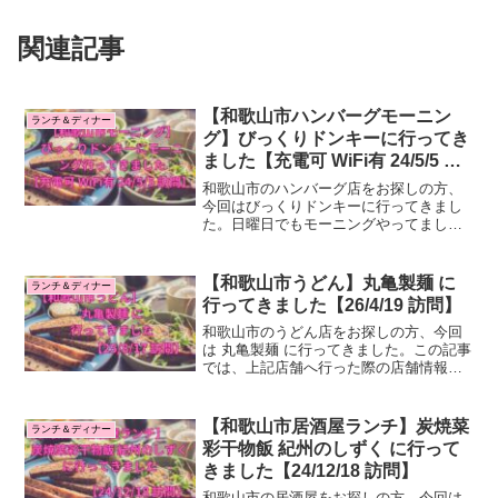
関連記事
【和歌山市ハンバーグモーニン
ランチ＆ディナー
グ】びっくりドンキーに行ってき
ました【充電可 WiFi有 24/5/5 訪
問】
和歌山市のハンバーグ店をお探しの方、
今回はびっくりドンキーに行ってきまし
た。日曜日でもモーニングやってまし
た！！この記事では、上記店舗へ行った
際の店舗情報・感想をご紹介します。は
じめに：和歌山市のランチ、ディナーを
【和歌山市うどん】丸亀製麺 に
ランチ＆ディナー
検討している皆様へ私のブロ...
行ってきました【26/4/19 訪問】
和歌山市のうどん店をお探しの方、今回
は 丸亀製麺 に行ってきました。この記事
では、上記店舗へ行った際の店舗情報・
感想をご紹介します。はじめに：和歌山
市のランチ、ディナーを検討している皆
様へ私のブログでは和歌山市のランチ、
【和歌山市居酒屋ランチ】炭焼菜
ランチ＆ディナー
ディナーに実際に行っ...
彩干物飯 紀州のしずく に行って
きました【24/12/18 訪問】
和歌山市の居酒屋をお探しの方、今回は