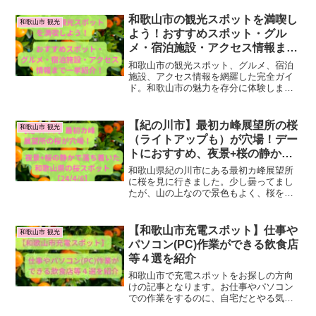
和歌山市の観光スポットを満喫し
和歌山市 観光
よう！おすすめスポット・グル
メ・宿泊施設・アクセス情報まで
一挙紹介！
和歌山市の観光スポット、グルメ、宿泊
施設、アクセス情報を網羅した完全ガイ
ド。和歌山市の魅力を存分に体験しまし
ょう！
【紀の川市】最初カ峰展望所の桜
和歌山市 観光
（ライトアップも）が穴場！デー
トにおすすめ、夜景+桜の静かで
落ち着いた和歌山県の桜スポット
和歌山県紀の川市にある最初カ峰展望所
【24/4/6】
に桜を見に行きました。少し曇ってまし
たが、山の上なので景色もよく、桜を上
から見下ろせる桜スポットで、絶景を見
ることができます。この記事では、最初
カ峰展望所の桜を見に行った際の情報・
【和歌山市充電スポット】仕事や
和歌山市 観光
感想をご紹介します。はじ...
パソコン(PC)作業ができる飲食店
等４選を紹介
和歌山市で充電スポットをお探しの方向
けの記事となります。お仕事やパソコン
での作業をするのに、自宅だとやる気が
でないことってありませんか？maru自宅