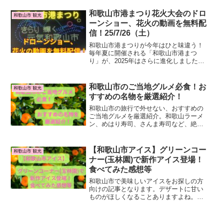
だと全く仕事に集中できず、なぜか掃除
したりテレビを付けたりしてしまいます
和歌山市港まつり花火大会のドロ
和歌山市 観光
泣同じ境遇の方へ、和...
ーンショー、花火の動画を無料配
信！25/7/26（土）
和歌山市港まつりが今年はひと味違う！
毎年夏に開催される「和歌山市港まつ
り」が、2025年はさらに進化しました！
今年の見どころは、花火とドローンショ
ーの豪華コラボレーション。伝統の花火
と未来的な光の演出が融合した、まる
和歌山市のご当地グルメ必食！お
和歌山市 観光
で“空に描くアート”。当...
すすめの名物を厳選紹介！
和歌山市の旅行で外せない、おすすめの
ご当地グルメを厳選紹介。和歌山ラーメ
ン、めはり寿司、さんま寿司など、絶品
グルメを堪能しよう！
【和歌山市アイス】グリーンコー
和歌山市 観光
ナー(玉林園)で新作アイス登場！
食べてみた感想等
和歌山市で美味しいアイスをお探しの方
向けの記事となります。デザートに甘い
ものがほしくなることありますよね。
maru和歌山市で有名なアイスってある
の？今回は和歌山で有名なグリーンソフ