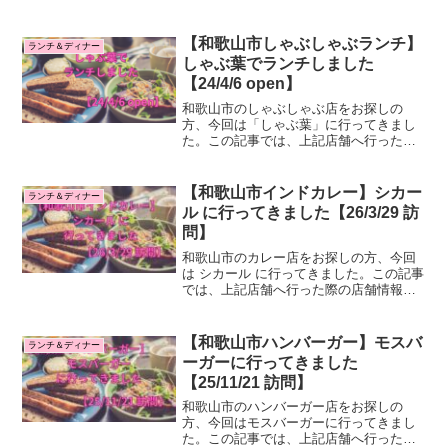
の店舗情報・感想をご紹介します。はじ
めに：和歌山市のランチ、ディナーを検
討している皆様へ私のブログでは和歌山
【和歌山市しゃぶしゃぶランチ】
ランチ＆ディナー
市のランチ、ディナー...
しゃぶ葉でランチしました
【24/4/6 open】
和歌山市のしゃぶしゃぶ店をお探しの
方、今回は「しゃぶ葉」に行ってきまし
た。この記事では、上記店舗へ行った際
の店舗情報・感想をご紹介します。はじ
めに：和歌山市のランチ、ディナーを検
討している皆様へ私のブログでは和歌山
【和歌山市インドカレー】シカー
ランチ＆ディナー
市のランチ、ディナーに実際...
ル に行ってきました【26/3/29 訪
問】
和歌山市のカレー店をお探しの方、今回
は シカール に行ってきました。この記事
では、上記店舗へ行った際の店舗情報・
感想をご紹介します。はじめに：和歌山
市のランチ、ディナーを検討している皆
様へ私のブログでは和歌山市のランチ、
【和歌山市ハンバーガー】モスバ
ランチ＆ディナー
ディナーに実際に行っ...
ーガーに行ってきました
【25/11/21 訪問】
和歌山市のハンバーガー店をお探しの
方、今回はモスバーガーに行ってきまし
た。この記事では、上記店舗へ行った際