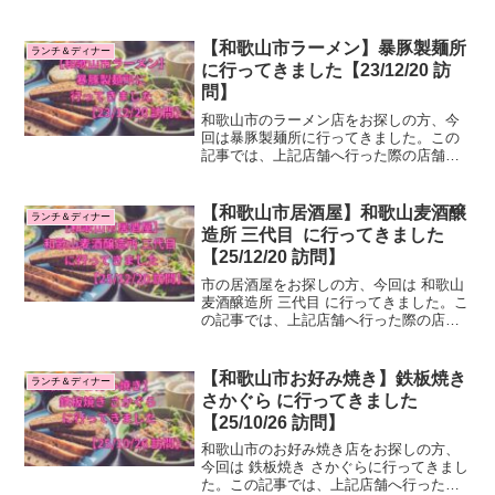
【和歌山市ラーメン】暴豚製麺所
ランチ＆ディナー
に行ってきました【23/12/20 訪
問】
和歌山市のラーメン店をお探しの方、今
回は暴豚製麺所に行ってきました。この
記事では、上記店舗へ行った際の店舗情
報・感想をご紹介します。はじめに：和
歌山市のランチ、ディナーを検討してい
る皆様へ私のブログでは和歌山市のラン
【和歌山市居酒屋】和歌山麦酒醸
ランチ＆ディナー
チ、ディナーに実際に行っ...
造所 三代目 に行ってきました
【25/12/20 訪問】
市の居酒屋をお探しの方、今回は 和歌山
麦酒醸造所 三代目 に行ってきました。こ
の記事では、上記店舗へ行った際の店舗
情報・感想をご紹介します。はじめに：
和歌山市のランチ、ディナーを検討して
いる皆様へ私のブログでは和歌山市のラ
【和歌山市お好み焼き】鉄板焼き
ランチ＆ディナー
ンチ、ディナーに実...
さかぐら に行ってきました
【25/10/26 訪問】
和歌山市のお好み焼き店をお探しの方、
今回は 鉄板焼き さかぐらに行ってきまし
た。この記事では、上記店舗へ行った際